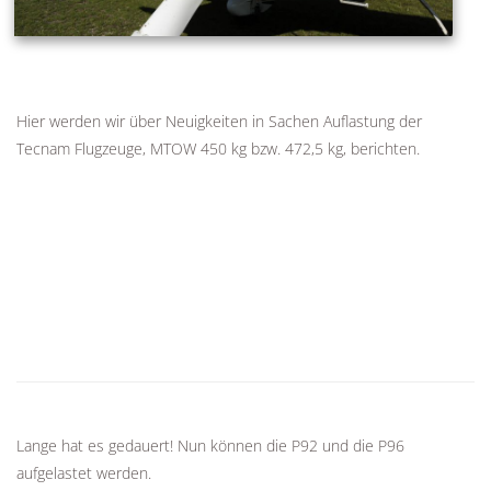
Hier werden wir über Neuigkeiten in Sachen Auflastung der
Tecnam Flugzeuge, MTOW 450 kg bzw. 472,5 kg, berichten.
Lange hat es gedauert! Nun können die P92 und die P96
aufgelastet werden.