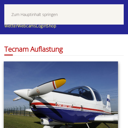
Zum Hauptinhalt springen
Wetter
Webcams
Login
Shop
Tecnam Auflastung