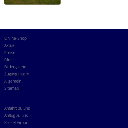
Online-Shop
Aktuell
Preise
Filme
Bildergalerie
Zugang Intern
Allgemein
Sitemap
Anfahrt zu uns
Anflug zu uns
Kassel Airport