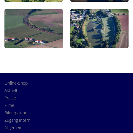
Online-Shop
Aktuell
Preise
Filme
Bildergalerie
Zugang Intern
Allgemein